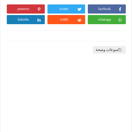
pinterest
twitter
facebook
linkedin
reddit
whatsapp
منوعات وصحة