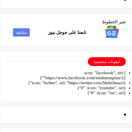
تغير الخطوط
تابعنا على جوجل نيوز
متابعة
ايقونات مخصصة
{icon: "facebook", url:
"https://www.facebook.com/smiletemplate12"}
{icon: "twitter", url: "https://twitter.com/ShrktSmayl"}
{icon: "youtube", url: "#"}
{icon: "rss", url: "#"}