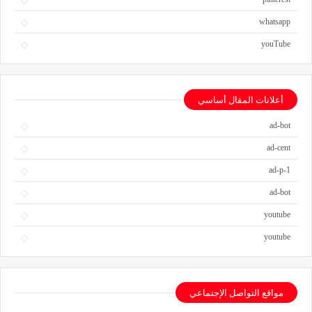
whatsapp
youTube
أعلانات المقال أساسي
ad-bot
ad-cent
ad-p-1
ad-bot
youtube
youtube
مواقع التواصل الإجتماعي