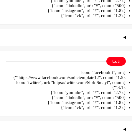
{icon: "youtube", url: "#", count: "2.7k"}
{icon: "linkedin", url: "#", count: "500"}
{icon: "instagram", url: "#", count: "1.8k"}
{icon: "vk", url: "#", count: "1.2k"}
تابعنا
{icon: "facebook-f", url:
"https://www.facebook.com/smiletemplate12", count: "1.5k"}
{icon: "twitter", url: "https://twitter.com/ShrktSmayl", count:
"3.1k"}
{icon: "youtube", url: "#", count: "2.7k"}
{icon: "linkedin", url: "#", count: "500"}
{icon: "instagram", url: "#", count: "1.8k"}
{icon: "vk", url: "#", count: "1.2k"}