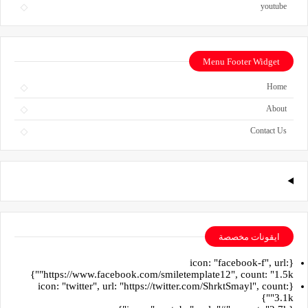
youtube
Menu Footer Widget
Home
About
Contact Us
ايقونات مخصصة
{icon: "facebook-f", url:
"https://www.facebook.com/smiletemplate12", count: "1.5k"}
{icon: "twitter", url: "https://twitter.com/ShrktSmayl", count:
"3.1k"}