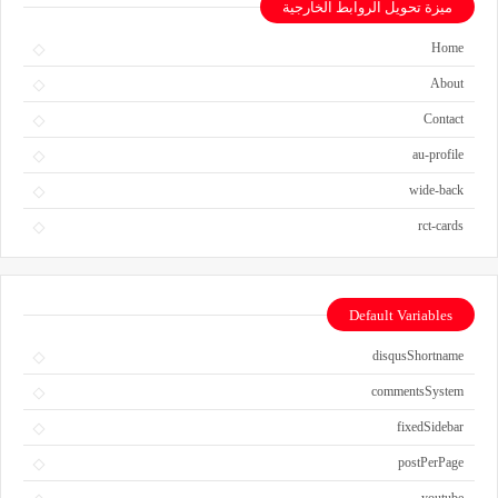
ميزة تحويل الروابط الخارجية
Home
About
Contact
au-profile
wide-back
rct-cards
Default Variables
disqusShortname
commentsSystem
fixedSidebar
postPerPage