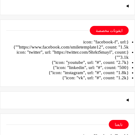
ايقونات مخصصة
{icon: "facebook-f", url:
"https://www.facebook.com/smiletemplate12", count: "1.5k"}
{icon: "twitter", url: "https://twitter.com/ShrktSmayl", count:
"3.1k"}
{icon: "youtube", url: "#", count: "2.7k"}
{icon: "linkedin", url: "#", count: "500"}
{icon: "instagram", url: "#", count: "1.8k"}
{icon: "vk", url: "#", count: "1.2k"}
تابعنا