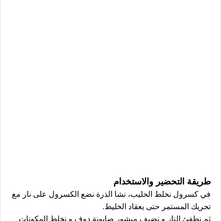
طريقة التحضير والاستخدام
في كسرول نخلط الحليب، نشا الذرة نضع الكسرول على نار مع
تحريك المستمر حتى يعقاد الخليط.
ثم نطفئ النار و نضيف مبشور صابونة دوف و نخلط المكونات