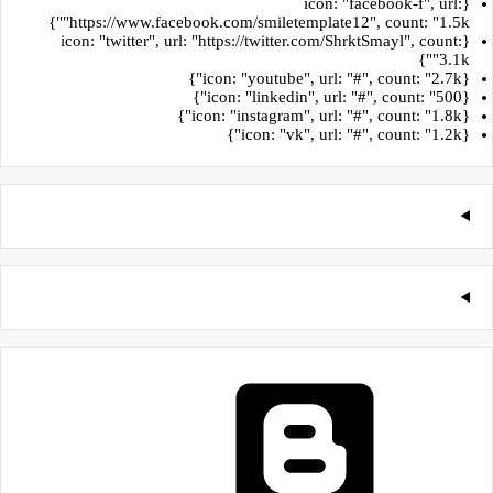
{icon: "facebook-f", url:
"https://www.facebook.com/smiletemplate12", count: "1.5k"}
{icon: "twitter", url: "https://twitter.com/ShrktSmayl", count:
"3.1k"}
{icon: "youtube", url: "#", count: "2.7k"}
{icon: "linkedin", url: "#", count: "500"}
{icon: "instagram", url: "#", count: "1.8k"}
{icon: "vk", url: "#", count: "1.2k"}