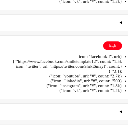
{icon: "vk", url: "#", count: "1.2k"}
تابعنا
{icon: "facebook-f", url:
"https://www.facebook.com/smiletemplate12", count: "1.5k"}
{icon: "twitter", url: "https://twitter.com/ShrktSmayl", count:
"3.1k"}
{icon: "youtube", url: "#", count: "2.7k"}
{icon: "linkedin", url: "#", count: "500"}
{icon: "instagram", url: "#", count: "1.8k"}
{icon: "vk", url: "#", count: "1.2k"}