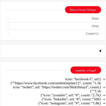
Menu Footer Widget
Home
About
Contact Us
ايقونات مخصصة
{icon: "facebook-f", url:
"https://www.facebook.com/smiletemplate12", count: "1.5k"}
{icon: "twitter", url: "https://twitter.com/ShrktSmayl", count:
"3.1k"}
{icon: "youtube", url: "#", count: "2.7k"}
{icon: "linkedin", url: "#", count: "500"}
{icon: "instagram", url: "#", count: "1.8k"}