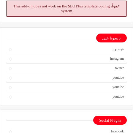
عفواً، This add-on does not work on the SEO Plus template coding
system
تابيعونا على
فيسبوك
instagram
twitter
youtube
youtube
youtube
Social Plugin
facebook