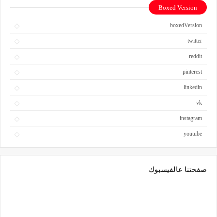
Boxed Version
boxedVersion
twitter
reddit
pinterest
linkedin
vk
instagram
youtube
صفحتنا عالفيسبوك