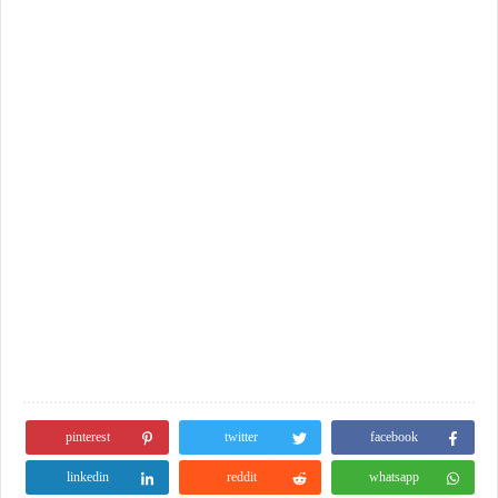
pinterest
twitter
facebook
linkedin
reddit
whatsapp