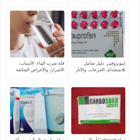
إيبوبروفين: دليل شامل
قلة شرب الماء: الأسباب،
للاستخدام، الجرعات، والآثار
الأضرار، والأعراض الشائعة
الجانبية
دواء Carbosorb أو كاربصرب –
دواعي استعمال كوتبريد وأهم