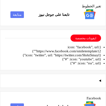
تغير الخطوط
تابعنا على جوجل نيوز
متابعة
ايقونات مخصصة
{icon: "facebook", url:
"https://www.facebook.com/smiletemplate12"}
{icon: "twitter", url: "https://twitter.com/ShrktSmayl"}
{icon: "youtube", url: "#"}
{icon: "rss", url: "#"}
Facebook