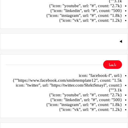
"3.1k"}
{icon: "youtube", url: "#", count: "2.7k"}
{icon: "linkedin", url: "#", count: "500"}
{icon: "instagram", url: "#", count: "1.8k"}
{icon: "vk", url: "#", count: "1.2k"}
تابعنا
{icon: "facebook-f", url:
"https://www.facebook.com/smiletemplate12", count: "1.5k"}
{icon: "twitter", url: "https://twitter.com/ShrktSmayl", count:
"3.1k"}
{icon: "youtube", url: "#", count: "2.7k"}
{icon: "linkedin", url: "#", count: "500"}
{icon: "instagram", url: "#", count: "1.8k"}
{icon: "vk", url: "#", count: "1.2k"}