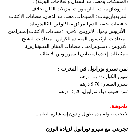
(المسكنات ومضادات السعال والعلاجات البديلة) ؛
البنزوديازيبينات. الباربيتورات. مزيلات القلق بخلاف
البنزوديازيبينات ؛ المنومات. مضادات الذهان. مضادات الاكتئاب
خافضات ضغط الدم المركزية باكلوفين. الثاليدومايد.
- الأتروبين ومواد الأتروبين الأخرى (مضادات الاكتئاب إيميبرامين
، مضادات باركنسون المضادة للكولين ، مضادات التشنج
الأتروبين ، ديسوبيراميد ، مضادات الذهان الفينوثيازين).
- مثبطات إعادة امتصاص السيروتونين الانتقائية .
ثمن سيرو نورابول في المغرب :
سيرو الكبار : 12,10 درهم
سيرو الصغار : 9,70 درهم
ثمن حبوب دواء نورابول: 15,20 درهم
ملحوظة:
لا يجب تناوله مدة طويل و دون إستشارة الطبيب.
تجربتي مع سيرو نورابول لزيادة الوزن