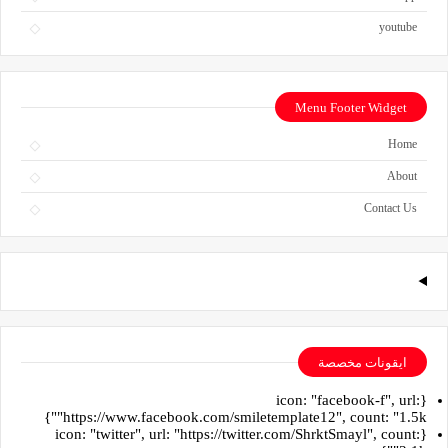
youtube
Menu Footer Widget
Home
About
Contact Us
ايقونات مخصصة
{icon: "facebook-f", url:
"https://www.facebook.com/smiletemplate12", count: "1.5k"}
{icon: "twitter", url: "https://twitter.com/ShrktSmayl", count: