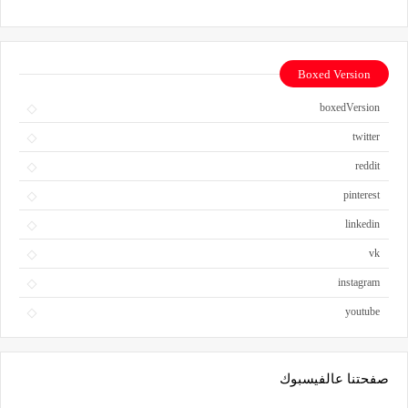
Boxed Version
boxedVersion
twitter
reddit
pinterest
linkedin
vk
instagram
youtube
صفحتنا عالفيسبوك