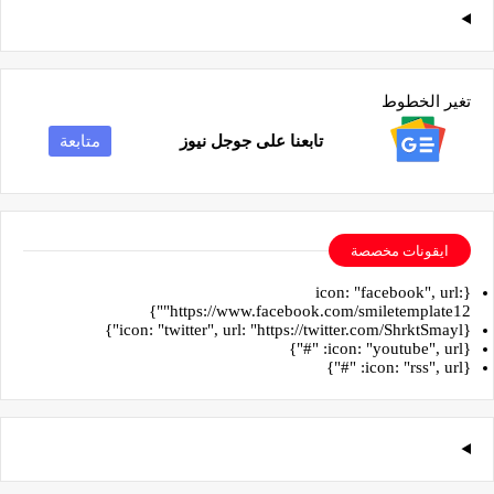
تغير الخطوط
تابعنا على جوجل نيوز
متابعة
ايقونات مخصصة
{icon: "facebook", url:
"https://www.facebook.com/smiletemplate12"}
{icon: "twitter", url: "https://twitter.com/ShrktSmayl"}
{icon: "youtube", url: "#"}
{icon: "rss", url: "#"}