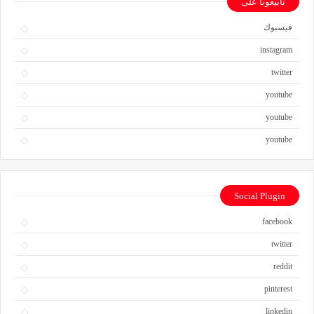
تابيعونا على
فيسبوك
instagram
twitter
youtube
youtube
youtube
Social Plugin
facebook
twitter
reddit
pinterest
linkedin