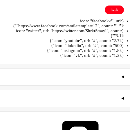
تابعنا
{icon: "facebook-f", url:
"https://www.facebook.com/smiletemplate12", count: "1.5k"}
{icon: "twitter", url: "https://twitter.com/ShrktSmayl", count:
"3.1k"}
{icon: "youtube", url: "#", count: "2.7k"}
{icon: "linkedin", url: "#", count: "500"}
{icon: "instagram", url: "#", count: "1.8k"}
{icon: "vk", url: "#", count: "1.2k"}