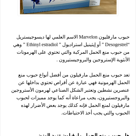
حبوب مارفليون Marvelon الاسم العلمي لها ديسوجيستريل
“Desogestrel ” أو إيثينيل استراديول ” Ethinyl estradiol ” وهي
من حبوب منع الحمل المركبة والتي تحتوي على الهرمونات
الأنثوية الإستروجين والبروجيستيرون .
تعد حبوب منع الحمل مارفيلون من أفضل أنواع حبوب منع
الحمل الهرمونية فهي عبارة عن أقراص تحتوي بداخلها عن
عنصرين نشطين وتعتبر الشكل الصناعي لهرمون الأستروجين
والبروجستيرون، يجب مراعاة أنه كما يوجد مميزات لحبوب
مارفيلون لمنع الحمل فإنه كذلك يوجد بعض الأضرار لهذه
الحبوب والتي يجب أخذ الاحتياطات.
هل حبوب منع الحمل مارفيلون تزيد الوزن