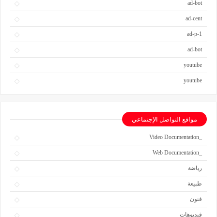
ad-bot
ad-cent
ad-p-1
ad-bot
youtube
youtube
مواقع التواصل الإجتماعي
_Video Documentation
_Web Documentation
رياضة
طبيعة
فنون
فيديوهات