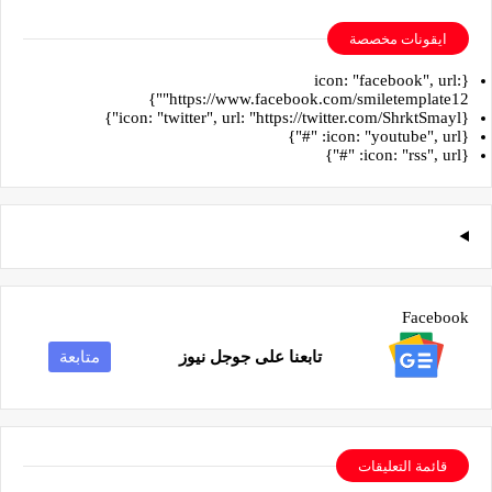
ايقونات مخصصة
{icon: "facebook", url:
"https://www.facebook.com/smiletemplate12"}
{icon: "twitter", url: "https://twitter.com/ShrktSmayl"}
{icon: "youtube", url: "#"}
{icon: "rss", url: "#"}
Facebook
تابعنا على جوجل نيوز
متابعة
قائمة التعليقات