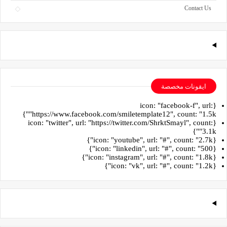
Contact Us
ايقونات مخصصة
{icon: "facebook-f", url:
"https://www.facebook.com/smiletemplate12", count: "1.5k"}
{icon: "twitter", url: "https://twitter.com/ShrktSmayl", count:
"3.1k"}
{icon: "youtube", url: "#", count: "2.7k"}
{icon: "linkedin", url: "#", count: "500"}
{icon: "instagram", url: "#", count: "1.8k"}
{icon: "vk", url: "#", count: "1.2k"}