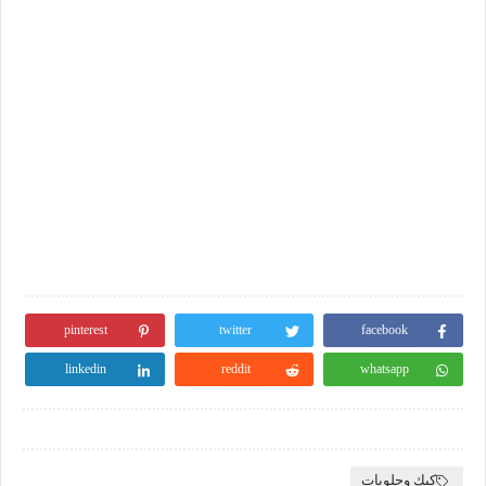
pinterest
twitter
facebook
linkedin
reddit
whatsapp
كيك وحلويات