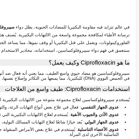
في عالم تتزايد فيه مقاومة البكتيريا للمضادات الحيوية، يظل دواء
سيبروفلوكساسي
ترسانة الأطباء لمكافحة مجموعة واسعة من الالتهابات البكتيرية. يُصنف هذ
الفلوروكينولونات، ويعمل على قتل البكتيريا أو وقف نموها، مما يساعد ال
سنتعمق في فهم دواء سيبروفلوكساسين، استخداماته، محاذير الاستخدام الهام
ما هو Ciprofloxacin وكيف يعمل؟
سيبروفلوكساسين هو مضاد حيوي واسع الطيف، مما يعني أنه فعال ضد أنواع
في الحمض النووي (DNA) للبكتيريا، مما يمنعها من التكاثر وإصلاح نفسها، وبالتالي يقضي عليها أو يوقف انتشارها.
استخدامات Ciprofloxacin: طيف واسع من العلاجات
يُستخدم سيبروفلوكساسين لعلاج مجموعة متنوعة من الالتهابات البكتيرية 
عدوى الجهاز التنفسي
: فعال في علاج بعض أنواع التهابات الرئة، والتها
عدوى الأذن والجيوب الأنفية
: يُستخدم لعلاج الالتهابات البكتيرية الت
عدوى الجهاز البولي
: يُعد خيارًا شائعًا لعلاج التهابات المسالك البولية
عدوى الأعضاء التناسلية
: يُستخدم في علاج بعض الأمراض المنقولة جنس
التناسلية الأخرى لدى المرأة.