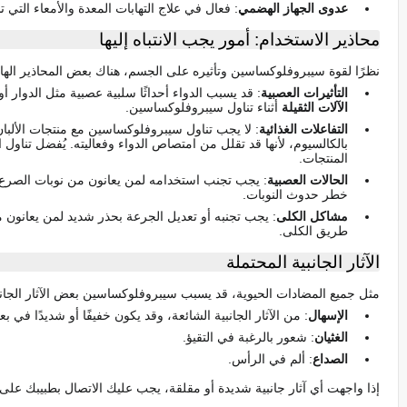
عدوى الجهاز الهضمي
: فعال في علاج التهابات المعدة والأمعاء التي ت
محاذير الاستخدام: أمور يجب الانتباه إليها
نظرًا لقوة سيبروفلوكساسين وتأثيره على الجسم، هناك بعض المحاذير الهامة
التأثيرات العصبية
: قد يسبب الدواء أحداثًا سلبية عصبية مثل الدوار أو
الآلات الثقيلة
أثناء تناول سيبروفلوكساسين.
التفاعلات الغذائية
: لا يجب تناول سيبروفلوكساسين مع منتجات الألبان
بالكالسيوم، لأنها قد تقلل من امتصاص الدواء وفعاليته. يُفضل تناو
المنتجات.
الحالات العصبية
: يجب تجنب استخدامه لمن يعانون من نوبات الصرع 
خطر حدوث النوبات.
مشاكل الكلى
: يجب تجنبه أو تعديل الجرعة بحذر شديد لمن يعانون
طريق الكلى.
الآثار الجانبية المحتملة
مثل جميع المضادات الحيوية، قد يسبب سيبروفلوكساسين بعض الآثار الجانب
الإسهال
: من الآثار الجانبية الشائعة، وقد يكون خفيفًا أو شديدًا في ب
الغثيان
: شعور بالرغبة في التقيؤ.
الصداع
: ألم في الرأس.
إذا واجهت أي آثار جانبية شديدة أو مقلقة، يجب عليك الاتصال بطبيبك على 