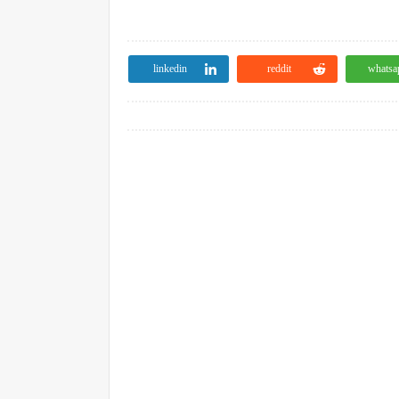
linkedin
reddit
whatsa